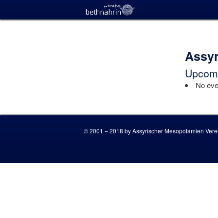
Assyr
Upcomi
No even
© 2001 – 2018 by Assyrischer Mesopotamien Verei