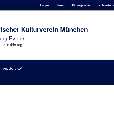
Hauptmenü
Assyrer
Verein
Bildergalerie
Dachverbän
ischer Kulturverein München
ng Events
ts in this tag
n Augsburg e.V.