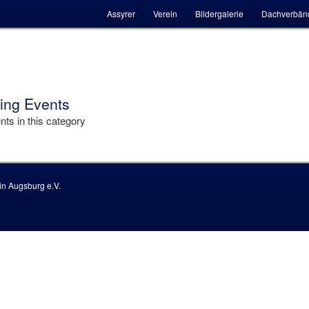
Hauptmenü
Assyrer
Verein
Bildergalerie
Dachverbän
ng Events
ts in this category
n Augsburg e.V.