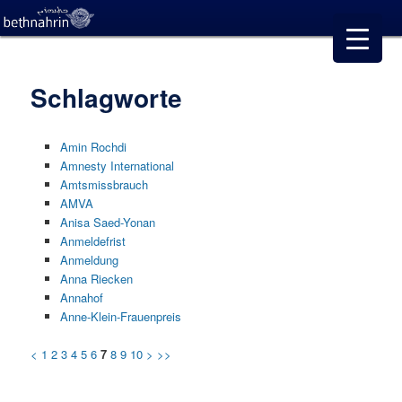
Schlagworte
Amin Rochdi
Amnesty International
Amtsmissbrauch
AMVA
Anisa Saed-Yonan
Anmeldefrist
Anmeldung
Anna Riecken
Annahof
Anne-Klein-Frauenpreis
<
1
2
3
4
5
6
7
8
9
10
>
>>